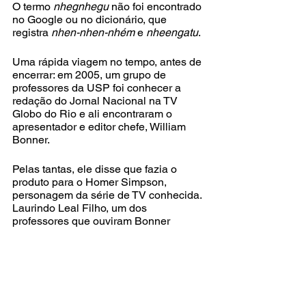
O termo 
nhegnhegu
 não foi encontrado 
no Google ou no dicionário, que 
registra 
nhen-nhen-nhém 
e 
nheengatu
.
Uma rápida viagem no tempo, antes de 
encerrar: em 2005, um grupo de 
professores da USP foi conhecer a 
redação do Jornal Nacional na TV 
Globo do Rio e ali encontraram o 
apresentador e editor chefe, William 
Bonner. 
Pelas tantas, ele disse que fazia o 
produto para o Homer Simpson, 
personagem da série de TV conhecida. 
Laurindo Leal Filho, um dos 
professores que ouviram Bonner 
publicou um artigo que levantou 
grande polêmica. 
Muito antes desse episódio, nos anos 
80 do século passado, Paulo, um dos 
colunistas, trabalhou em várias 